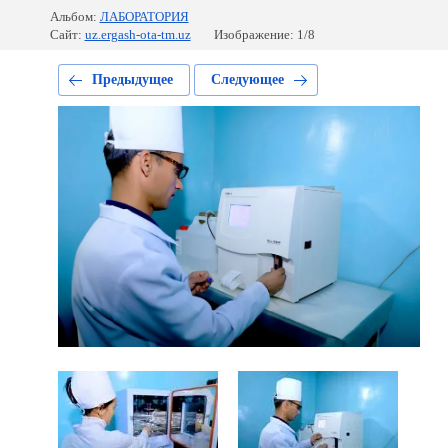
Альбом:
ЛАБОРАТОРИЯ
Сайт:
uz.ergash-ota-tm.uz
Изображение: 1/8
Предыдущее
Следующее