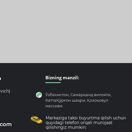
Bizning manzil:
а
ovich)
Ўзбекистон, Самарқанд вилояти,
КаттаҚўрғон шаҳри, Қозоқовул
массиви.
Markaziga taksi buyurtma qilish uchun
quyidagi telefon orqali murojaat
.com
qilishingiz mumkin: