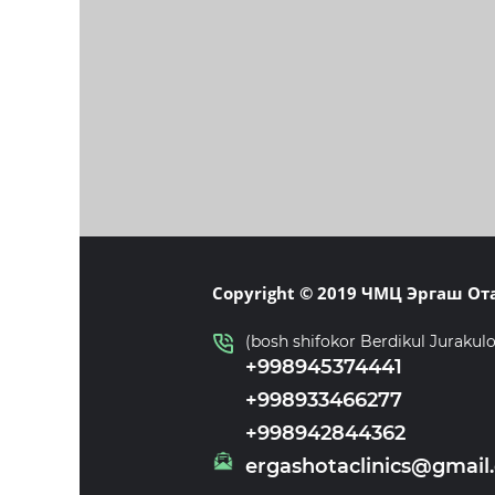
Copyright © 2019 ЧМЦ Эргаш От
(bosh shifokor Berdikul Jurakul
+998945374441
+998933466277
+998942844362
ergashotaclinics@gmail