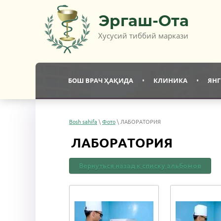
Эргаш-Ота
Хусусий тиббий маркази
БОШ ВРАЧ ҲАҚИДА
КЛИНИКА
ЯН
Bosh sahifa
\
Фото
\ ЛАБОРАТОРИЯ
ЛАБОРАТОРИЯ
Вернуться назад к списку альбомов