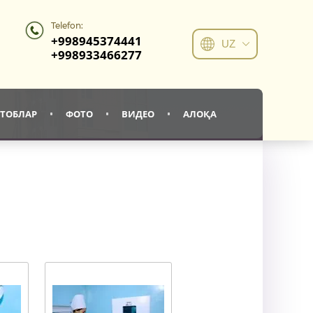
Telefon:
+998945374441
UZ
+998933466277
ТОБЛАР
ФОТО
ВИДЕО
АЛОҚА